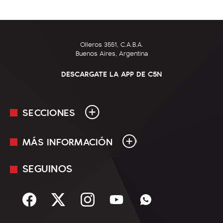
Olleros 3551, C.A.B.A.
Buenos Aires, Argentina
DESCARGATE LA APP DE C5N
SECCIONES
MÁS INFORMACIÓN
En Vivo
Minuto Uno
SEGUINOS
Mediakit
Política
Términos y condiciones
Sociedad
Rss
Economía