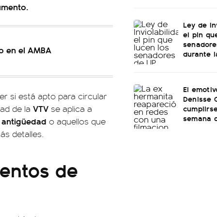
aumento.
Ley de In
el pin qu
senadore
io en el AMBA
durante l
El emotiv
r si está apto para circular
Denisse 
VTV
cumplirs
dad de la
se aplica a
semana d
e antigüedad
o aquellos que
s detalles.
xentos de