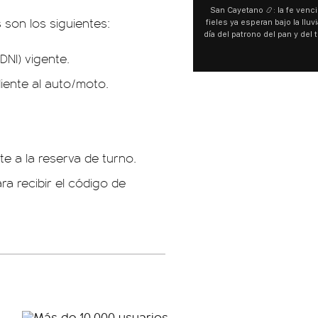
San Cayetano 📿: la fe venci
 son los siguientes:
fieles ya esperan bajo la lluvi
día del patrono del pan y del 
personas acampan en Liniers
DNI) vigente.
y pedir. 🎙️ @bernard
iente al auto/moto.
e a la reserva de turno.
ra recibir el código de