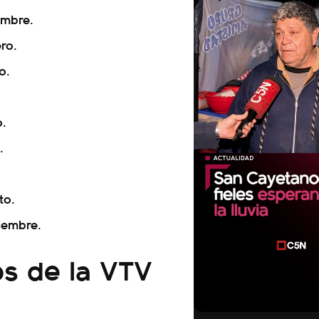
embre.
ro.
o.
.
o.
.
to.
iembre.
os de la VTV
00:00