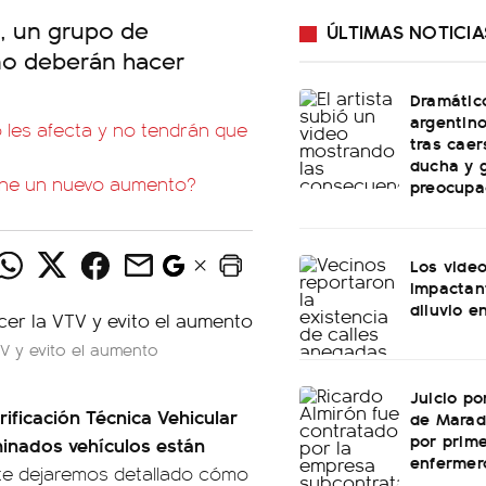
, un grupo de
ÚLTIMAS NOTICIA
no deberán hacer
.
Dramátic
argentin
 les afecta y no tendrán que
tras caer
ducha y 
iene un nuevo aumento?
preocupa
Los vide
impactan
diluvio e
V y evito el aumento
Juicio po
rificación Técnica Vehicular
de Marad
por prime
inados vehículos están
enfermer
 te dejaremos detallado cómo