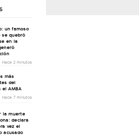
S
o: un famoso
o se quebró
se en la
generó
ción
Hace 2 minutos
os más
tes del
n el AMBA
Hace 7 minutos
r la muerte
ona: declara
ra vez el
o acusado