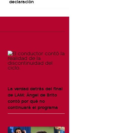
declaración
La verdad detrás del final
de LAM: Ángel de Brito
contó por qué no
continuará el programa