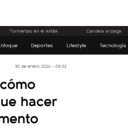
Tormentas en el AMBA
Candela Arizaga
Enfoque
Deportes
Lifestyle
Tecnología
30 de enero 2024 - 09:02
: cómo
que hacer
umento