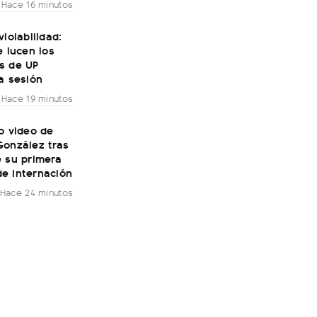
Hace 16 minutos
violabilidad:
e lucen los
s de UP
a sesión
Hace 19 minutos
o video de
González tras
e su primera
e internación
Hace 24 minutos