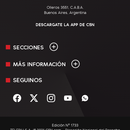
Olleros 3551, C.A.B.A.
Buenos Aires, Argentina
DESCARGATE LA APP DE C5N
SECCIONES
MÁS INFORMACIÓN
En Vivo
Minuto Uno
SEGUINOS
Mediakit
Política
Términos y condiciones
Sociedad
Rss
Economía
Enfoque
Edición Nº 1733
C5N Autos
TELEPIU S.A. |© 2021 C5N.com - Dirección Nacional del Derecho