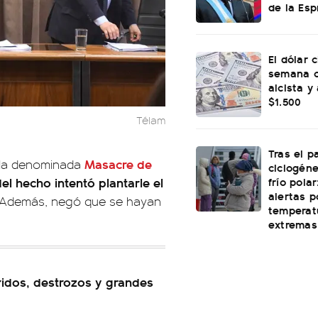
de la Esp
El dólar c
semana c
alcista y
$1.500
Télam
Tras el p
Masacre de
r la denominada
ciclogéne
frío polar
el hecho intentó plantarle el
alertas p
Además, negó que se hayan
temperat
extremas
idos, destrozos y grandes