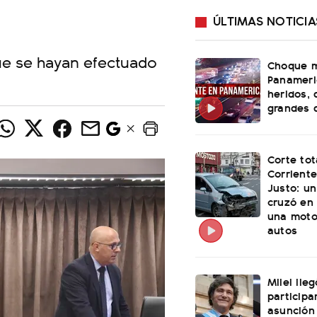
ÚLTIMAS NOTICIA
que se hayan efectuado
Choque m
Panameri
heridos, 
grandes 
Corte tot
Corriente
Justo: u
cruzó en 
una moto
autos
Milei lle
participa
asunción