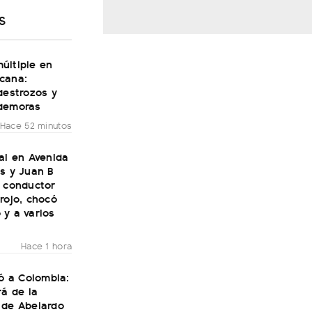
S
últiple en
cana:
destrozos y
demoras
Hace 52 minutos
al en Avenida
s y Juan B
n conductor
rojo, chocó
 y a varios
Hace 1 hora
gó a Colombia:
rá de la
 de Abelardo