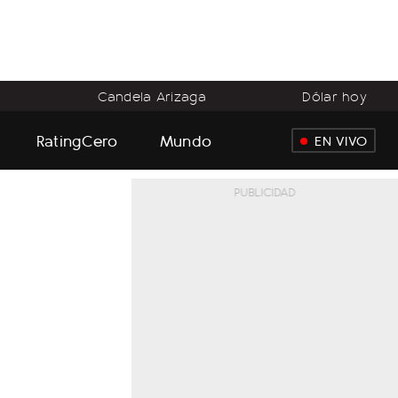
o
Candela Arizaga
Dólar hoy
RatingCero
Mundo
EN VIVO