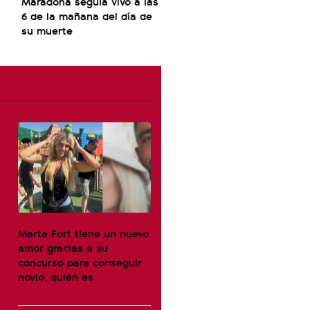
Maradona seguía vivo a las
6 de la mañana del día de
su muerte
Marta Fort tiene un nuevo
amor gracias a su
concurso para conseguir
novio: quién es