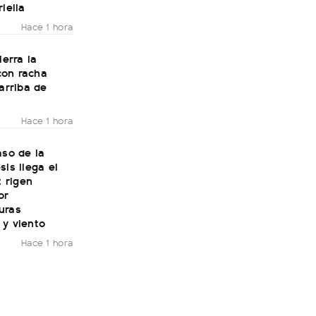
riella
Hace 1 hora
ierra la
on racha
 arriba de
Hace 1 hora
aso de la
sis llega el
: rigen
or
uras
 y viento
Hace 1 hora