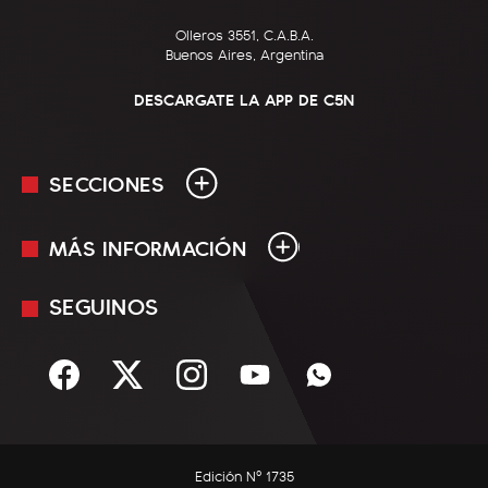
Olleros 3551, C.A.B.A.
Buenos Aires, Argentina
DESCARGATE LA APP DE C5N
SECCIONES
MÁS INFORMACIÓN
En Vivo
Minuto Uno
SEGUINOS
Mediakit
Política
Términos y condiciones
Sociedad
Rss
Economía
Enfoque
Edición Nº 1735
C5N Autos