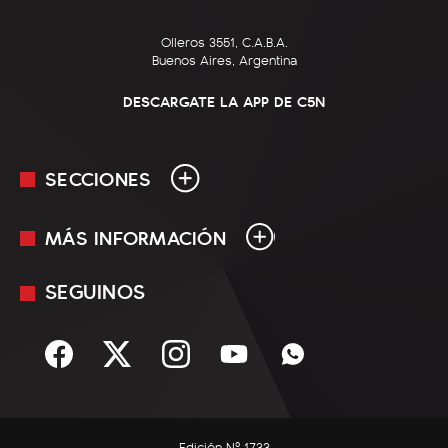
Olleros 3551, C.A.B.A.
Buenos Aires, Argentina
DESCARGATE LA APP DE C5N
SECCIONES
MÁS INFORMACIÓN
En Vivo
Minuto Uno
SEGUINOS
Mediakit
Política
Términos y condiciones
Sociedad
Rss
Economía
Enfoque
Edición Nº 1733