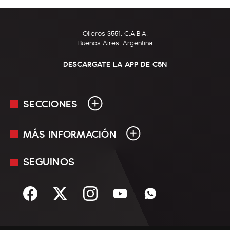
Olleros 3551, C.A.B.A.
Buenos Aires, Argentina
DESCARGATE LA APP DE C5N
SECCIONES
MÁS INFORMACIÓN
En Vivo
Minuto Uno
SEGUINOS
Mediakit
Política
Términos y condiciones
Sociedad
Rss
Economía
Enfoque