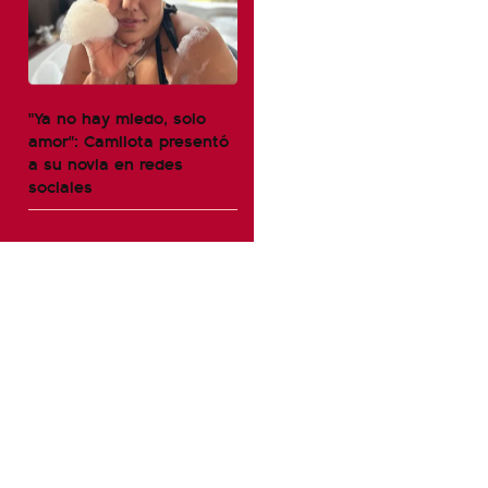
"Ya no hay miedo, solo
amor": Camilota presentó
a su novia en redes
sociales