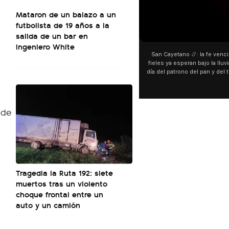
Mataron de un balazo a un
futbolista de 19 años a la
00:00
00:00
salida de un bar en
Ingeniero White
San Cayetano 📿: la fe venció al agua y los
“Prefer
fieles ya esperan bajo la lluvia ➡️ A horas del
¿Indirec
día del patrono del pan y del trabajo, miles de
"Te v
personas acampan en Liniers para agradecer
Calleje
y pedir. 🎙️ @bernardomagnago
encont
declara
del ca
"habla
hago
espec
aunque 
esté i
Tragedia la Ruta 192: siete
muertos tras un violento
choque frontal entre un
auto y un camión