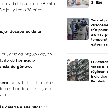
$1.500
calidad del partido de Benito
 hijos y tenía 38 años.
Tras el p
ciclogéne
frío polar
 mujer desaparecida en
alertas p
temperat
extremas
n el
Camping Miguel Lillo
, en
homicidio
delito de
El Senado
lencia de género.
verde a l
régimen 
incluidos
Propiedad
énero
fue hallado este martes,
ado de abandonar el lugar a
sado.
ás dejaría a sus hijos"
, y