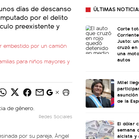
 unos días de descanso
ÚLTIMAS NOTICIA
imputado por el delito
culo preexistente y
Corte tot
Corriente
Justo: u
ser embestido por un camión
cruzó en 
una moto
autos
amilias para niños mayores y
Milei lle
participa
asunción
de la Esp
Redes Sociales
El dólar c
semana c
esinada por su pareja, Ángel
alcista y