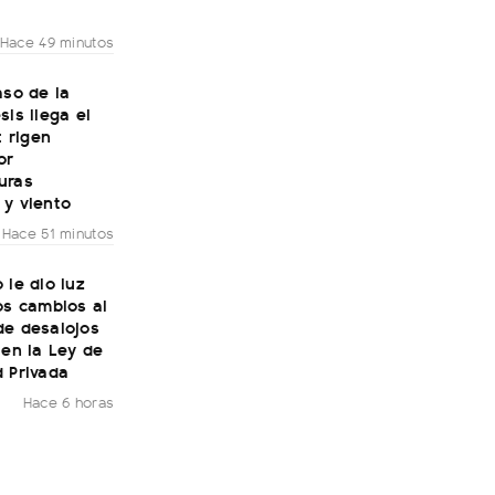
Hace 49 minutos
aso de la
sis llega el
: rigen
or
uras
 y viento
Hace 51 minutos
 le dio luz
os cambios al
de desalojos
 en la Ley de
 Privada
Hace 6 horas