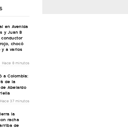
S
al en Avenida
s y Juan B
n conductor
rojo, chocó
 y a varios
Hace 8 minutos
gó a Colombia:
rá de la
 de Abelardo
riella
Hace 37 minutos
ierra la
on racha
 arriba de