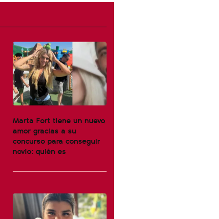
Marta Fort tiene un nuevo
amor gracias a su
concurso para conseguir
novio: quién es