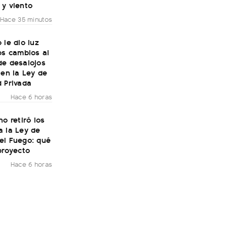
 y viento
Hace 35 minutos
 le dio luz
os cambios al
de desalojos
 en la Ley de
 Privada
Hace 6 horas
no retiró los
a la Ley de
el Fuego: qué
proyecto
Hace 6 horas