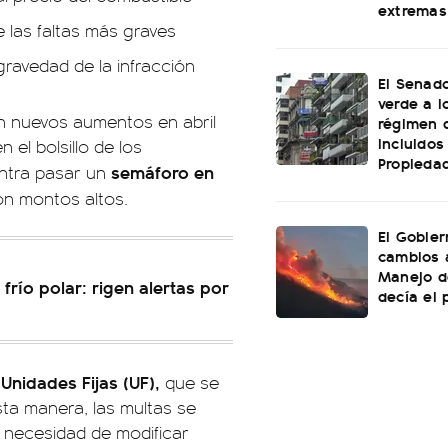
extremas
 las faltas más graves
gravedad de la infracción
El Senado
verde a l
n nuevos aumentos en abril
régimen 
incluidos
el bolsillo de los
Propiedad
semáforo en
entra pasar un
on montos altos.
El Gobier
cambios 
Manejo d
 frío polar: rigen alertas por
decía el 
Unidades Fijas (UF),
que se
sta manera, las multas se
n necesidad de modificar