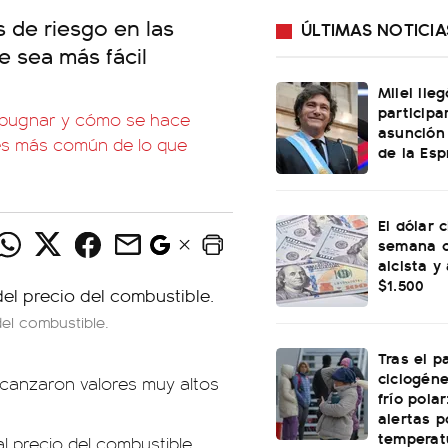
 de riesgo en las
ÚLTIMAS NOTICIA
e sea más fácil
Milei lle
participa
impugnar y cómo se hace
asunción
 es más común de lo que
de la Esp
El dólar c
semana c
alcista y
$1.500
del combustible.
Tras el p
ciclogéne
lcanzaron valores muy altos
frío polar
alertas p
temperat
al precio del combustible