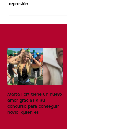
represión
Marta Fort tiene un nuevo
amor gracias a su
concurso para conseguir
novio: quién es