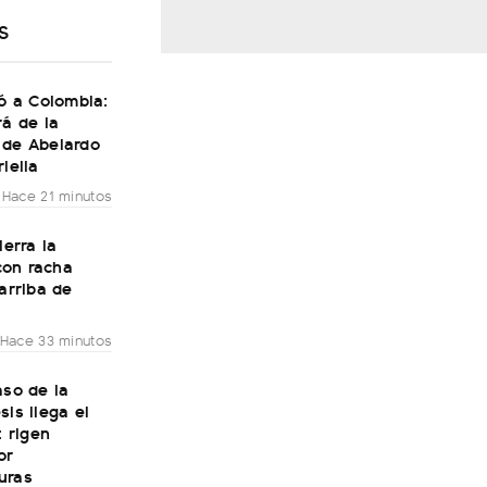
S
gó a Colombia:
rá de la
 de Abelardo
riella
Hace 21 minutos
ierra la
on racha
 arriba de
Hace 33 minutos
aso de la
sis llega el
: rigen
or
uras