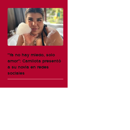
"Ya no hay miedo, solo
amor": Camilota presentó
a su novia en redes
sociales