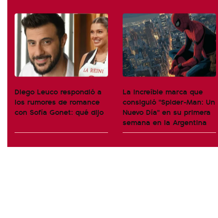
Diego Leuco respondió a
La increíble marca que
los rumores de romance
consiguió "Spider-Man: Un
con Sofía Gonet: qué dijo
Nuevo Día" en su primera
semana en la Argentina