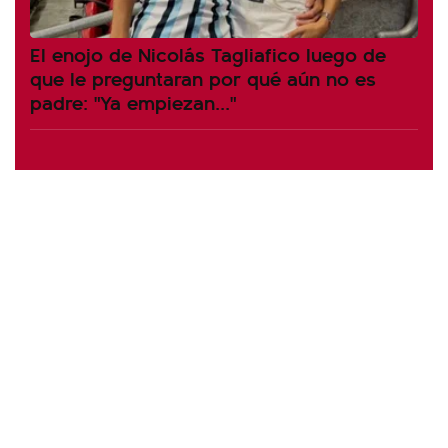
El enojo de Nicolás Tagliafico luego de
que le preguntaran por qué aún no es
padre: "Ya empiezan..."