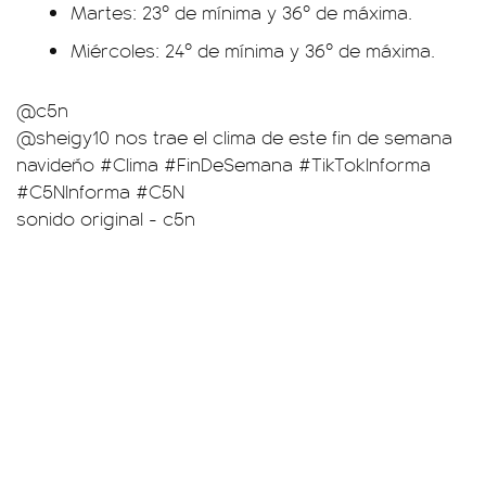
Martes: 23º de mínima y 36º de máxima.
Miércoles: 24º de mínima y 36º de máxima.
@c5n
@sheigy10 nos trae el clima de este fin de semana
navideño
#Clima
#FinDeSemana
#TikTokInforma
#C5NInforma
#C5N
sonido original - c5n