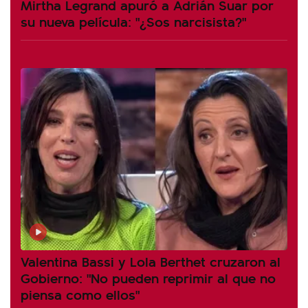
Mirtha Legrand apuró a Adrián Suar por
su nueva película: "¿Sos narcisista?"
Valentina Bassi y Lola Berthet cruzaron al
Gobierno: "No pueden reprimir al que no
piensa como ellos"