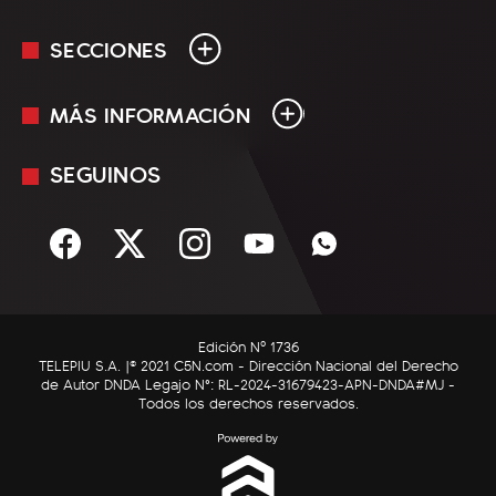
SECCIONES
MÁS INFORMACIÓN
En Vivo
Minuto Uno
SEGUINOS
Mediakit
Política
Términos y condiciones
Sociedad
Rss
Economía
Enfoque
Edición Nº 1736
C5N Autos
TELEPIU S.A. |© 2021 C5N.com - Dirección Nacional del Derecho
de Autor DNDA Legajo N°: RL-2024-31679423-APN-DNDA#MJ -
RatingCero
Todos los derechos reservados.
Deportes
Lifestyle