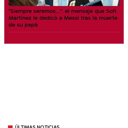
"Siempre seremos...": el mensaje que Sofi
Martínez le dedicó a Messi tras la muerte
de su papá
ÚLTIMAS NOTICIAS