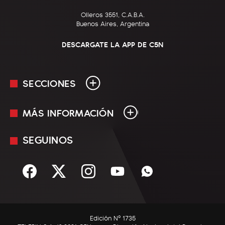
Olleros 3551, C.A.B.A.
Buenos Aires, Argentina
DESCARGATE LA APP DE C5N
SECCIONES
MÁS INFORMACIÓN
En Vivo
Minuto Uno
SEGUINOS
Mediakit
Política
Términos y condiciones
Sociedad
Rss
Economía
Enfoque
Edición Nº 1735
C5N Autos