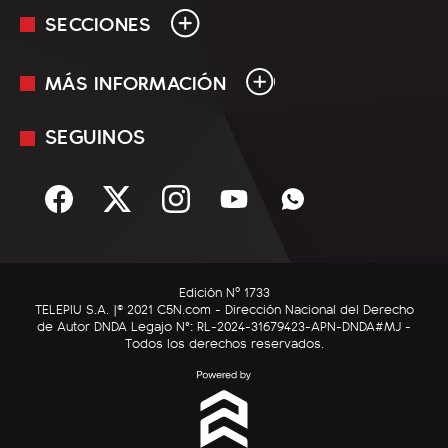
SECCIONES
MÁS INFORMACIÓN
En Vivo
Minuto Uno
SEGUINOS
Mediakit
Política
Términos y condiciones
Sociedad
Rss
Economía
Enfoque
Edición Nº 1733
C5N Autos
TELEPIU S.A. |© 2021 C5N.com - Dirección Nacional del Derecho
de Autor DNDA Legajo N°: RL-2024-31679423-APN-DNDA#MJ -
RatingCero
Todos los derechos reservados.
Deportes
Lifestyle
Astrología