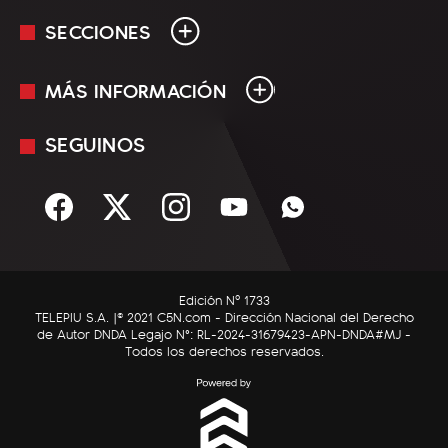
SECCIONES
MÁS INFORMACIÓN
En Vivo
Minuto Uno
SEGUINOS
Mediakit
Política
Términos y condiciones
Sociedad
Rss
Economía
Enfoque
Edición Nº 1733
C5N Autos
TELEPIU S.A. |© 2021 C5N.com - Dirección Nacional del Derecho
de Autor DNDA Legajo N°: RL-2024-31679423-APN-DNDA#MJ -
RatingCero
Todos los derechos reservados.
Deportes
Lifestyle