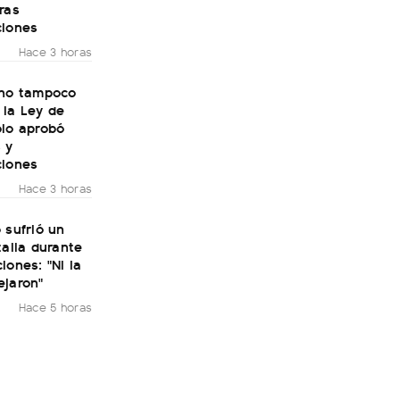
ras
ciones
Hace 3 horas
rno tampoco
 la Ley de
olo aprobó
 y
ciones
Hace 3 horas
 sufrió un
talia durante
iones: "Ni la
ejaron"
Hace 5 horas