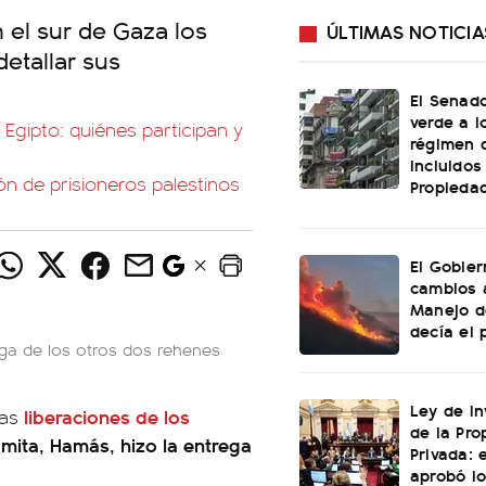
n el sur de Gaza los
ÚLTIMAS NOTICIA
detallar sus
El Senado
verde a l
Egipto: quiénes participan y
régimen 
incluidos
n de prisioneros palestinos
Propiedad
El Gobier
cambios 
Manejo d
decía el 
rega de los otros dos rehenes
Ley de In
liberaciones de los
las
de la Pro
amita, Hamás, hizo la entrega
Privada: 
aprobó l