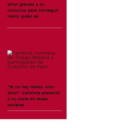
amor gracias a su
concurso para conseguir
novio: quién es
"Ya no hay miedo, solo
amor": Camilota presentó
a su novia en redes
sociales