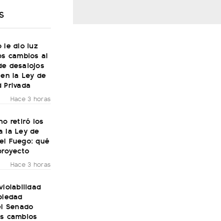
S
 le dio luz
os cambios al
de desalojos
 en la Ley de
 Privada
Hace 3 horas
no retiró los
a la Ley de
el Fuego: qué
proyecto
Hace 3 horas
violabilidad
piedad
el Senado
os cambios