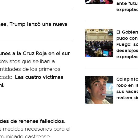
ante futu
expropia
ones, Trump lanzó una nueva
El Gobie
pudo con
Fuego: s
desalojos
lunes a la Cruz Roja en el sur
expropia
previstos que se iban a
entidades de los primeros
Las cuatro víctimas
icado.
Colapinto
i.
robo en I
sus vacac
matera d
des de rehenes fallecidos.
s medidas necesarias para el
comunicado castrense.