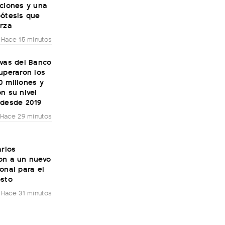
cciones y una
pótesis que
erza
Hace 15 minutos
rvas del Banco
uperaron los
0 millones y
n su nivel
 desde 2019
Hace 29 minutos
arios
on a un nuevo
onal para el
osto
Hace 31 minutos