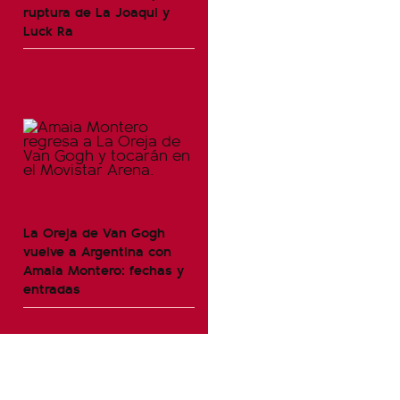
ruptura de La Joaqui y
Luck Ra
La Oreja de Van Gogh
vuelve a Argentina con
Amaia Montero: fechas y
entradas