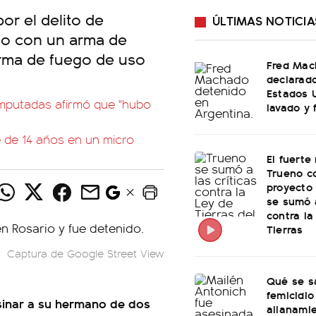
or el delito de
ÚLTIMAS NOTICIA
do con un arma de
arma de fuego de uso
Fred Mac
declarad
Estados 
mputadas afirmó que "hubo
lavado y 
e de 14 años en un micro
El fuerte
Trueno co
proyecto 
se sumó 
contra la
Tierras
Captura de Google Street View
Qué se s
femicidio
sinar a su hermano de dos
allanami