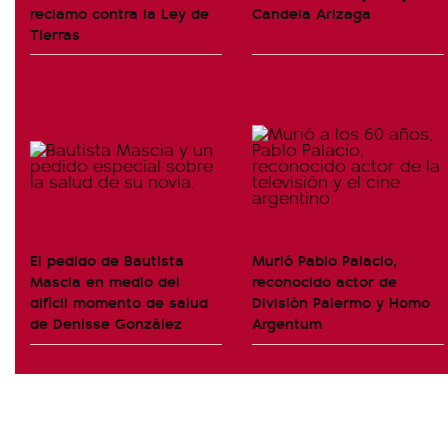
reclamo contra la Ley de
Candela Arizaga
Tierras
El pedido de Bautista
Murió Pablo Palacio,
Mascia en medio del
reconocido actor de
difícil momento de salud
División Palermo y Homo
de Denisse González
Argentum