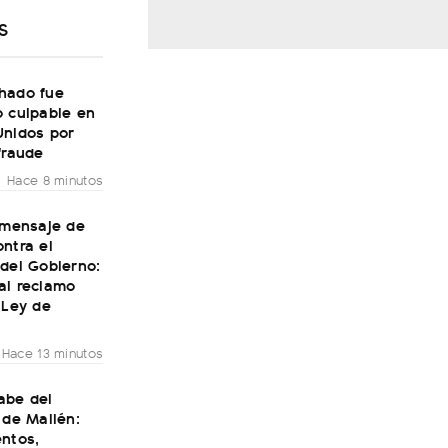
S
hado fue
o culpable en
Unidos por
fraude
Hace 8 minutos
 mensaje de
ntra el
del Gobierno:
al reclamo
 Ley de
Hace 13 minutos
abe del
 de Mailén:
entos,