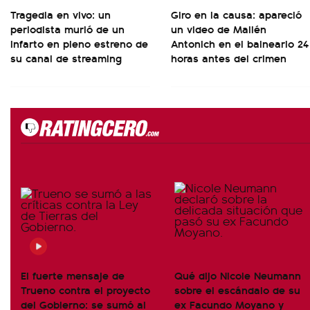
Tragedia en vivo: un
Giro en la causa: apareció
periodista murió de un
un video de Mailén
infarto en pleno estreno de
Antonich en el balneario 24
su canal de streaming
horas antes del crimen
El fuerte mensaje de
Qué dijo Nicole Neumann
Trueno contra el proyecto
sobre el escándalo de su
del Gobierno: se sumó al
ex Facundo Moyano y