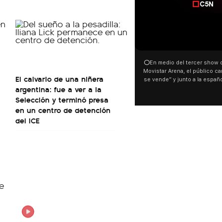
⭕En medio del tercer show d
Movistar Arena, el público can
El calvario de una niñera
se vende” y junto a la españ
argentina: fue a ver a la
ocurrió a dos días de la votac
Tierras.
Selección y terminó presa
en un centro de detención
del ICE