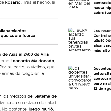
Rosario.
 de
Tras el hecho, la
contradi
nueva hi
cobra fu
allanamientos,
Las rese
 que cobra fuerza
Central s
u$s50.00
alcanzaro
más alto
 de Asís al 2400 de Villa
Leonardo Maldonado
 como
,
Por su parte, la víctima, que
Docentes
de armas de fuego en la
universit
convocar
paro naci
12 de ag
Sistema de
on los médicos del
dvirtieron su estado de salud
luego murió.
a. No obstante,