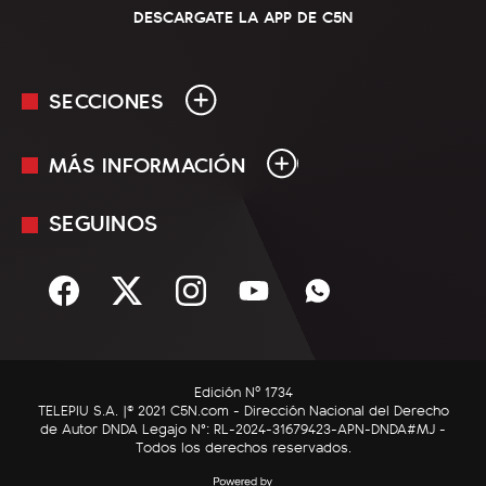
DESCARGATE LA APP DE C5N
SECCIONES
MÁS INFORMACIÓN
En Vivo
Minuto Uno
SEGUINOS
Mediakit
Política
Términos y condiciones
Sociedad
Rss
Economía
Enfoque
Edición Nº 1734
C5N Autos
TELEPIU S.A. |© 2021 C5N.com - Dirección Nacional del Derecho
de Autor DNDA Legajo N°: RL-2024-31679423-APN-DNDA#MJ -
RatingCero
Todos los derechos reservados.
Deportes