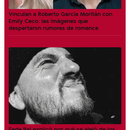
Vinculan a Roberto García Moritán con
Emily Ceco: las imágenes que
despertaron rumores de romance
Fede Bal explicó por qué se alejó de los