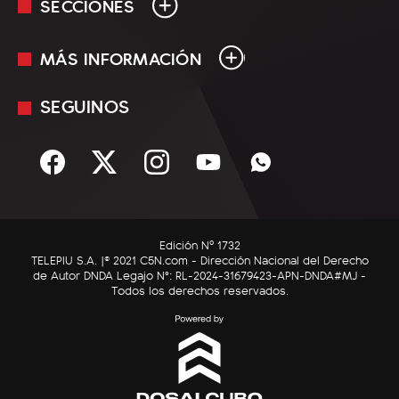
SECCIONES
MÁS INFORMACIÓN
En Vivo
Minuto Uno
SEGUINOS
Mediakit
Política
Términos y condiciones
Sociedad
Rss
Economía
Enfoque
Edición Nº 1732
C5N Autos
TELEPIU S.A. |© 2021 C5N.com - Dirección Nacional del Derecho
de Autor DNDA Legajo N°: RL-2024-31679423-APN-DNDA#MJ -
RatingCero
Todos los derechos reservados.
Deportes
Lifestyle
Astrología