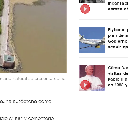
incansabl
abrazo e
Flybondi
plan de a
Gobierno 
seguir o
Cómo fue
visitas d
cenario natural se presenta como
Pablo II 
en 1982 y
y fauna autóctona como
sidio Militar y cementerio