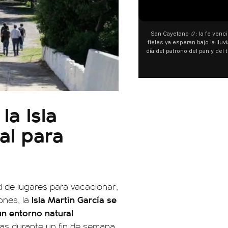
00:00
00:00
San Cayetano 📿: la fe venció al agua y los
“Preferís la joda y yo preferí
fieles ya esperan bajo la lluvia ➡️ A horas del
¿Indirecta para Luck Ra? La Jo
día del patrono del pan y del trabajo, miles de
"Te vi", su nueva colaboraci
personas acampan en Liniers para agradecer
Callejero Fino, y las redes no
y pedir. 🎙️ @bernardomagnago
encontrar similitudes entre la
declaraciones que hizo tras s
del cantante cordobés. 🗣️ 
"hablamos idiomas distintos"
a Isla
hago falta" despertaron to
especulaciones entre sus s
aunque la artista no confirmó
al para
esté inspirado en su exparej
pensás? 🥺
d de lugares para vacacionar,
Isla Martín García se
ones, la
un entorno natural
ías durante un fin de semana