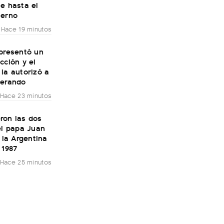
e hasta el
terno
Hace 19 minutos
 presentó un
cción y el
la autorizó a
perando
Hace 23 minutos
ron las dos
el papa Juan
a la Argentina
 1987
Hace 25 minutos