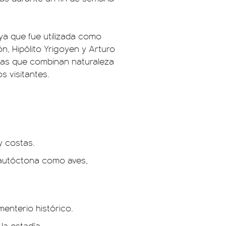
 ya que fue utilizada como
, Hipólito Yrigoyen y Arturo
iadas que combinan naturaleza
s visitantes.
 costas.
a autóctona como aves,
ementerio histórico.
la estadía.