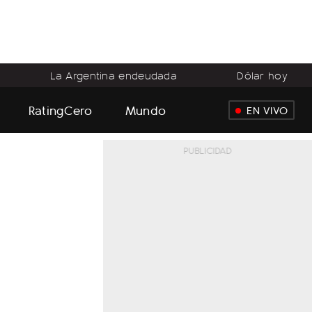
La Argentina endeudada
Dólar hoy
RatingCero
Mundo
EN VIVO