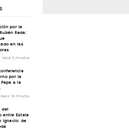
S
ión por la
 Rubén Rada:
fue
zado en las
oras
Hace 5 minutos
conferencia
rno por la
l Papa a la
a
Hace 16 minutos
 del
 entre Estela
o Ignacio: de
eda