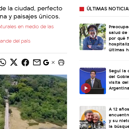
de la ciudad, perfecto
ÚLTIMAS NOTICIA
na y paisajes únicos.
aturales en medio de las
Preocupac
salud de
por qué 
rande del país
hospitali
últimas h
Seguí la 
del Gobie
visita de
Argentin
A 12 años
encuentro
y su niet
la búsqu