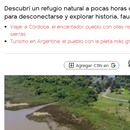
Descubrí un refugio natural a pocas horas 
para desconectarse y explorar historia, fau
Viajar a Córdoba: el encantador pueblo con ollas n
sierras
Turismo en Argentina: el pueblo con la pileta más g
Agregar C5N en