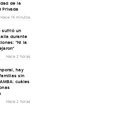
lidad de la
 Privada
Hace 16 minutos
 sufrió un
talia durante
iones: "Ni la
ejaron"
Hace 2 horas
mporal, hay
familias sin
 AMBA: cuáles
zonas
s
Hace 2 horas