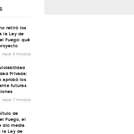
S
no retiró los
a la Ley de
el Fuego: qué
proyecto
Hace 6 minutos
violabilidad
dad Privada:
o aprobó los
ante futuras
ciones
Hace 7 minutos
pítulo de
l Fuego, el
e dio media
 la Ley de