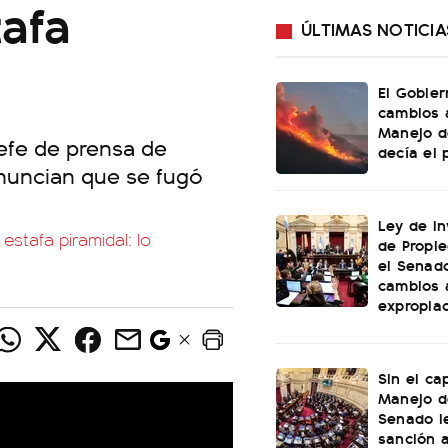
tafa
ÚLTIMAS NOTICIA
El Gobier
cambios 
Manejo d
efe de prensa de
decía el 
enuncian que se fugó
Ley de In
estafa piramidal: lo
de Propie
el Senad
cambios 
expropia
Sin el ca
Manejo de
Senado l
sanción a