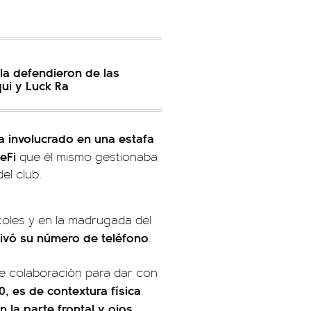
la defendieron de las
ui y Luck Ra
a involucrado en una estafa
eFi
que él mismo gestionaba
el club.
coles y en la madrugada del
tivó su número de teléfono
.
ide colaboración para dar con
0, es de contextura física
 la parte frontal y ojos