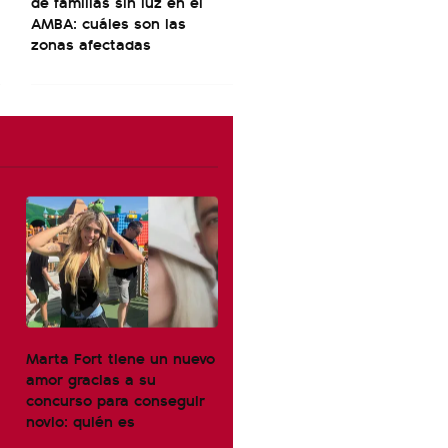
de familias sin luz en el
AMBA: cuáles son las
zonas afectadas
Marta Fort tiene un nuevo
amor gracias a su
concurso para conseguir
novio: quién es