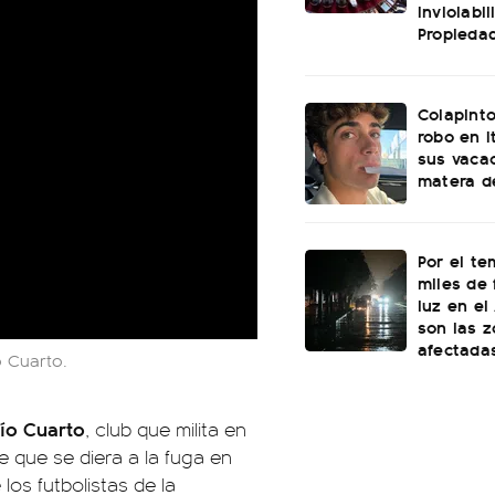
Inviolabi
Propiedad
Colapinto
robo en I
sus vacac
matera d
Por el te
miles de 
luz en el
son las 
afectada
o Cuarto.
Río Cuarto
, club que milita en
 que se diera a la fuga en
os futbolistas de la