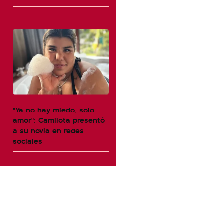
"Ya no hay miedo, solo
amor": Camilota presentó
a su novia en redes
sociales