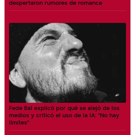
despertaron rumores de romance
Fede Bal explicó por qué se alejó de los
medios y criticó el uso de la IA: "No hay
límites"