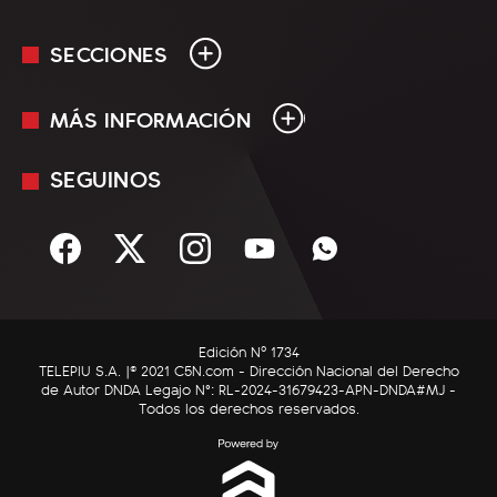
SECCIONES
MÁS INFORMACIÓN
En Vivo
Minuto Uno
SEGUINOS
Mediakit
Política
Términos y condiciones
Sociedad
Rss
Economía
Enfoque
Edición Nº 1734
C5N Autos
TELEPIU S.A. |© 2021 C5N.com - Dirección Nacional del Derecho
de Autor DNDA Legajo N°: RL-2024-31679423-APN-DNDA#MJ -
RatingCero
Todos los derechos reservados.
Deportes
Lifestyle