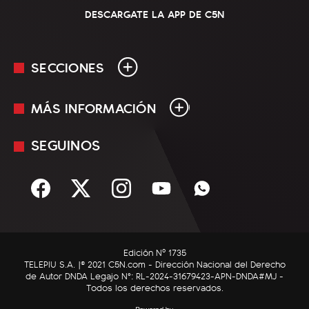
DESCARGATE LA APP DE C5N
SECCIONES
MÁS INFORMACIÓN
En Vivo
Minuto Uno
SEGUINOS
Mediakit
Política
Términos y condiciones
Sociedad
Rss
Economía
Enfoque
Edición Nº 1735
C5N Autos
TELEPIU S.A. |© 2021 C5N.com - Dirección Nacional del Derecho
de Autor DNDA Legajo N°: RL-2024-31679423-APN-DNDA#MJ -
RatingCero
Todos los derechos reservados.
Deportes