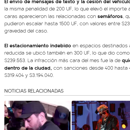
El envío de mensajes de texto y la cesión del vehícul
la misma penalidad de 200 UF, lo que elevó el importe 
semáforos
caras aparecieron las relacionadas con
, q
pudieron escalar hasta 1500 UF, con valores entre $23
gravedad del caso.
El estacionamiento indebido
en espacios destinados 
reducida se ubicó también en 300 UF, lo que dio com
qui
$239.553. La infracción más cara del mes fue la de
dentro de la ciudad,
con sanciones desde 400 hasta 4
$319.404 y $3.194.040.
NOTICIAS RELACIONADAS