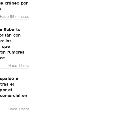
de cráneo por
o
Hace 58 minutos
 a Roberto
oritán con
o: las
 que
ron rumores
ce
Hace 1 hora
espaldó a
tras el
 por el
 comercial en
Hace 1 hora