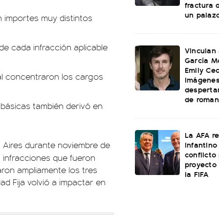
fractura 
un palaz
 importes muy distintos
 de cada infracción aplicable
Vinculan
García M
Emily Cec
ial concentraron los cargos
imágenes
desperta
de roman
básicas también derivó en
La AFA r
Infantino 
s Aires durante noviembre de
conflicto
n infracciones que fueron
proyecto
ron ampliamente los tres
la FIFA
ad Fija volvió a impactar en