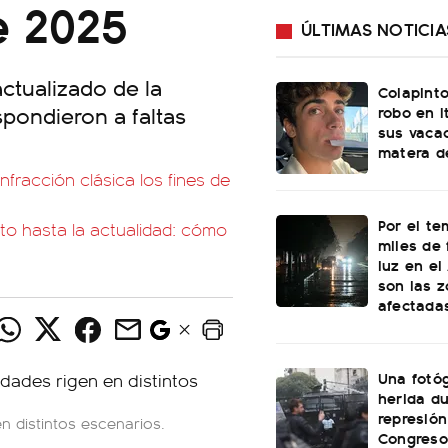
e 2025
ÚLTIMAS NOTICIA
actualizado de la
Colapinto
spondieron a faltas
robo en I
sus vacac
matera d
fracción clásica los fines de
Por el te
ito hasta la actualidad: cómo
miles de 
luz en el
son las 
afectada
Una fotóg
herida du
represión
n distintos escenarios.
Congreso: