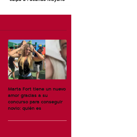
Marta Fort tiene un nuevo
amor gracias a su
concurso para conseguir
novio: quién es