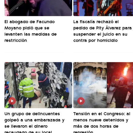
El abogado de Facundo
La fiscalía rechazó el
Moyano pidió que se
pedido de Pity Álvarez para
levanten las medidas de
suspender el juicio en su
restricción
contra por homicidio
Un grupo de delincuentes
Tensión en el Congreso: al
golpeó a una embarazada y
menos nueve detenidos y
se llevaron el dinero
más de dos horas de
recaudado de su local
represión