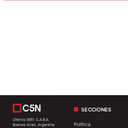
SECCIONES
Olleros 3551, C.A.B.A.
Política
Buenos Aires, Argentina