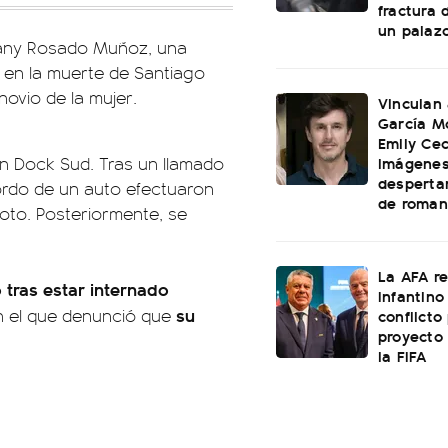
fractura 
un palaz
ffany Rosado Muñoz, una
a en la muerte de Santiago
novio de la mujer.
Vinculan
García M
Emily Cec
imágenes
en Dock Sud. Tras un llamado
desperta
ordo de un auto efectuaron
de roman
oto. Posteriormente, se
La AFA r
 tras estar internado
Infantino 
su
en el que denunció que
conflicto
proyecto
la FIFA