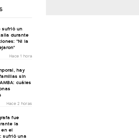
S
 sufrió un
talia durante
iones: "Ni la
ejaron"
Hace 1 hora
mporal, hay
familias sin
 AMBA: cuáles
zonas
s
Hace 2 horas
rafa fue
rante la
 en el
 sufrió una