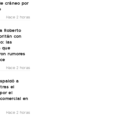
de cráneo por
o
Hace 2 horas
 a Roberto
oritán con
o: las
 que
ron rumores
ce
Hace 2 horas
espaldó a
tras el
 por el
 comercial en
Hace 2 horas