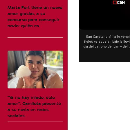
Marta Fort tiene un nuevo
amor gracias a su
concurso para conseguir
novio: quién es
San Cayetano 📿: la fe venci
fieles ya esperan bajo la lluvi
día del patrono del pan y del 
personas acampan en Liniers
y pedir. 🎙️ @bernard
"Ya no hay miedo, solo
amor": Camilota presentó
a su novia en redes
sociales