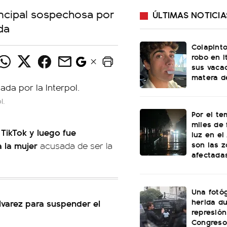
incipal sospechosa por
ÚLTIMAS NOTICIA
da
Colapinto
robo en I
sus vacac
matera d
l.
Por el te
miles de 
TikTok y luego fue
luz en el
son las 
a la mujer
acusada de ser la
afectada
Una fotóg
herida du
Álvarez para suspender el
represión
Congreso: