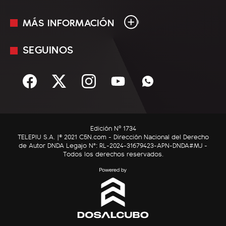
MÁS INFORMACIÓN
En Vivo
Minuto Uno
SEGUINOS
Mediakit
Política
Términos y condiciones
Sociedad
Rss
Economía
Enfoque
Edición Nº 1734
C5N Autos
TELEPIU S.A. |© 2021 C5N.com - Dirección Nacional del Derecho
de Autor DNDA Legajo N°: RL-2024-31679423-APN-DNDA#MJ -
RatingCero
Todos los derechos reservados.
Deportes
Lifestyle
Astrología
Tecnología