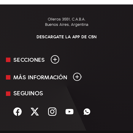
Olleros 3551, C.A.B.A.
Buenos Aires, Argentina
DESCARGATE LA APP DE C5N
SECCIONES
MÁS INFORMACIÓN
En Vivo
Minuto Uno
SEGUINOS
Mediakit
Política
Términos y condiciones
Sociedad
Rss
Economía
Enfoque