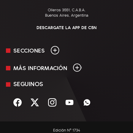
Olleros 3551, C.A.B.A.
Buenos Aires, Argentina
DESCARGATE LA APP DE C5N
SECCIONES
MÁS INFORMACIÓN
En Vivo
Minuto Uno
SEGUINOS
Mediakit
Política
Términos y condiciones
Sociedad
Rss
Economía
Enfoque
Edición Nº 1734
C5N Autos