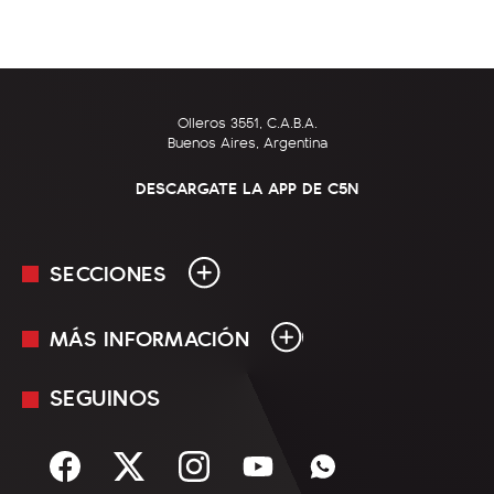
Olleros 3551, C.A.B.A.
Buenos Aires, Argentina
DESCARGATE LA APP DE C5N
SECCIONES
MÁS INFORMACIÓN
En Vivo
Minuto Uno
SEGUINOS
Mediakit
Política
Términos y condiciones
Sociedad
Rss