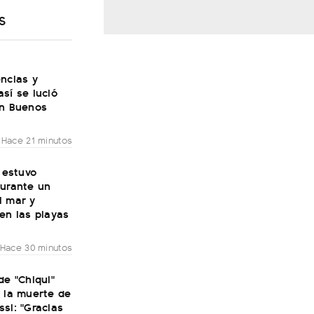
S
ncias y
sí se lució
en Buenos
Hace 21 minutos
: estuvo
durante un
l mar y
en las playas
Hace 30 minutos
de "Chiqui"
 la muerte de
si: "Gracias