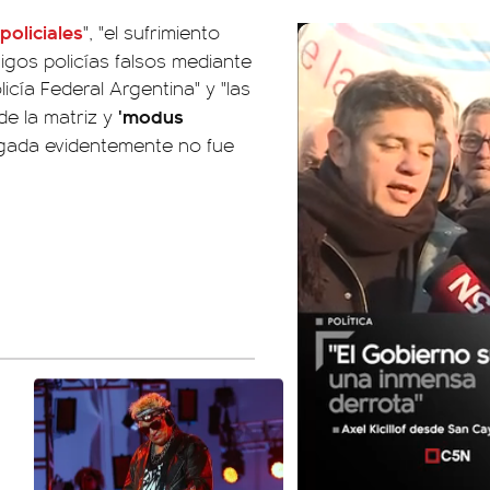
policiales
", "el sufrimiento
estigos policías falsos mediante
icía Federal Argentina" y "las
'modus
e la matriz y
ogada evidentemente no fue