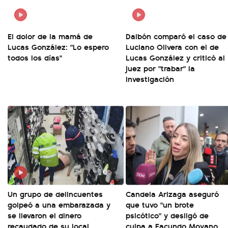
El dolor de la mamá de
Dalbón comparó el caso de
Lucas González: "Lo espero
Luciano Olivera con el de
todos los días"
Lucas González y criticó al
juez por "trabar" la
investigación
Un grupo de delincuentes
Candela Arizaga aseguró
golpeó a una embarazada y
que tuvo "un brote
se llevaron el dinero
psicótico" y desligó de
recaudado de su local
culpa a Facundo Moyano