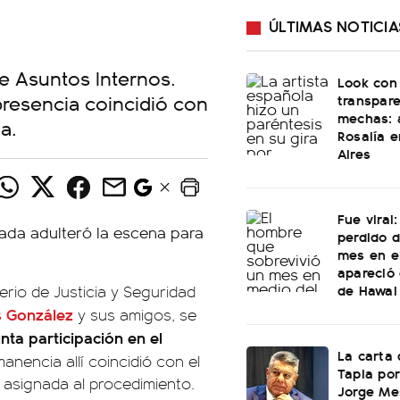
ÚLTIMAS NOTICIA
de Asuntos Internos.
Look con
presencia coincidió con
transpare
mechas: a
a.
Rosalía 
Aires
Fue viral
perdido 
mes en e
apareció 
de Hawai
erio de Justicia y Seguridad
s González
y sus amigos, se
nta participación en el
La carta 
manencia allí coincidió con el
Tapia por
 asignada al procedimiento.
Jorge Mes