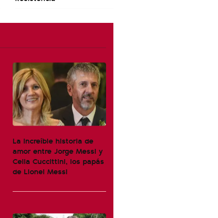
La increíble historia de
amor entre Jorge Messi y
Celia Cuccittini, los papás
de Lionel Messi