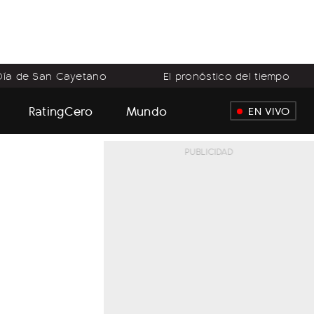
Día de San Cayetano
El pronóstico del tiempo
RatingCero
Mundo
EN VIVO