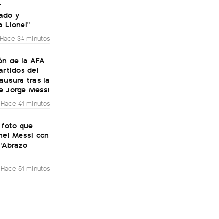
r
ado y
 Lionel"
Hace 34 minutos
ón de la AFA
artidos del
ausura tras la
e Jorge Messi
Hace 41 minutos
 foto que
nel Messi con
 "Abrazo
Hace 51 minutos