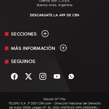
Olleros 3551, C.A.B.A.
Buenos Aires, Argentina
DESCARGATE LA APP DE C5N
SECCIONES
MÁS INFORMACIÓN
En Vivo
Minuto Uno
SEGUINOS
Mediakit
Política
Términos y condiciones
Sociedad
Rss
Economía
Enfoque
Edición Nº 1734
C5N Autos
TELEPIU S.A. |© 2021 C5N.com - Dirección Nacional del Derecho
de Autor DNDA Legajo N°: RL-2024-31679423-APN-DNDA#MJ -