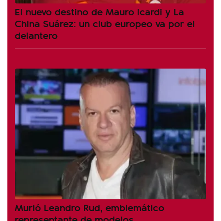
El nuevo destino de Mauro Icardi y La
China Suárez: un club europeo va por el
delantero
Murió Leandro Rud, emblemático
representante de modelos