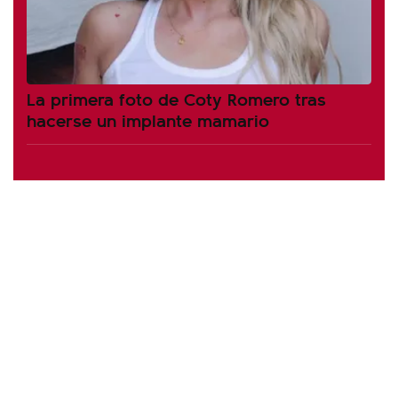
La primera foto de Coty Romero tras
hacerse un implante mamario