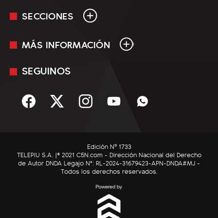
SECCIONES
MÁS INFORMACIÓN
En Vivo
Minuto Uno
SEGUINOS
Mediakit
Política
Términos y condiciones
Sociedad
Rss
Economía
Enfoque
Edición Nº 1733
C5N Autos
TELEPIU S.A. |© 2021 C5N.com - Dirección Nacional del Derecho
de Autor DNDA Legajo N°: RL-2024-31679423-APN-DNDA#MJ -
RatingCero
Todos los derechos reservados.
Deportes
Lifestyle