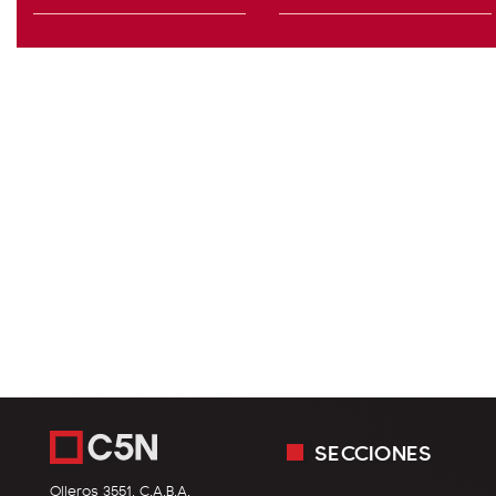
SECCIONES
Olleros 3551, C.A.B.A.