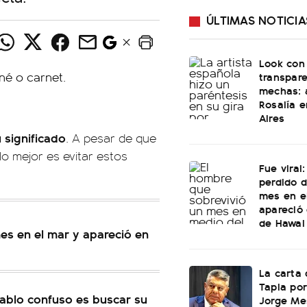
ÚLTIMAS NOTICIA
Look con
transpare
mechas: a
Rosalía 
Aires
 significado
. A pesar de que
lo mejor es evitar estos
Fue viral
perdido 
mes en e
apareció 
de Hawai
mes en el mar y apareció en
La carta 
Tapia por
ocablo confuso es buscar su
Jorge Mes