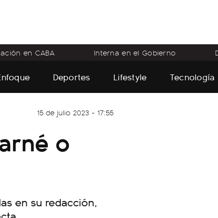
flación en CABA
Interna en el Gobierno
Enfoque
Deportes
Lifestyle
Tecnología
15 de julio 2023 - 17:55
arné o
das en su redacción,
cta.