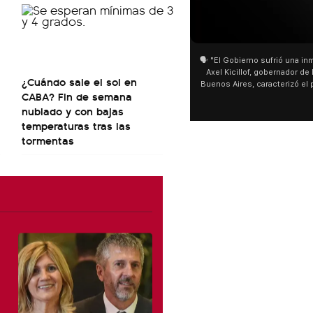
01:05
🗣️ "El Gobierno sufrió una inm
Axel Kicillof, gobernador de 
¿Cuándo sale el sol en
Buenos Aires, caracterizó el
CABA? Fin de semana
de Inviolabilidad de la Pro
nublado y con bajas
como "una lista sábana con 
y destacó "la movilización p
temperaturas tras las
declaración fue desde el sa
tormentas
Cayetano, donde también ad
sociedad no solo sufre porqu
que también está end