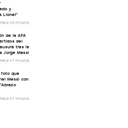
r
ado y
 Lionel"
Hace 40 minutos
ón de la AFA
artidos del
ausura tras la
e Jorge Messi
Hace 47 minutos
 foto que
nel Messi con
 "Abrazo
Hace 57 minutos