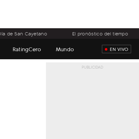
Día de San Cayetano
El pronóstico del tiempo
RatingCero
Mundo
EN VIVO