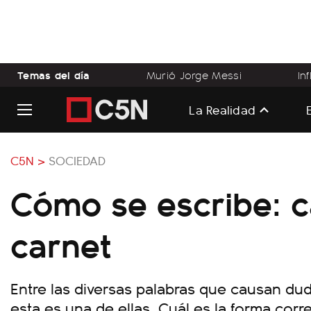
Temas del día
Murió Jorge Messi
In
La Realidad
C5N >
SOCIEDAD
Cómo se escribe: c
carnet
Entre las diversas palabras que causan du
esta es una de ellas. Cuál es la forma corre