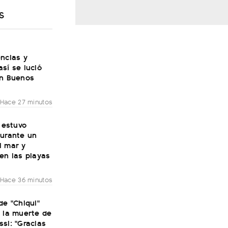
S
ncias y
sí se lució
en Buenos
Hace 27 minutos
: estuvo
durante un
l mar y
en las playas
Hace 36 minutos
de "Chiqui"
 la muerte de
si: "Gracias