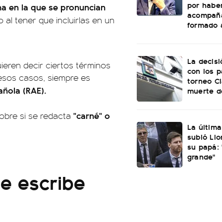
por habe
a en la que se pronuncian
acompañ
 al tener que incluirlas en un
formado a
La decisi
ieren decir ciertos términos
con los p
esos casos, siempre es
torneo Cl
ñola (RAE).
muerte d
"carné" o
sobre si se redacta
La última
subió Lio
su papá:
grande"
e escribe