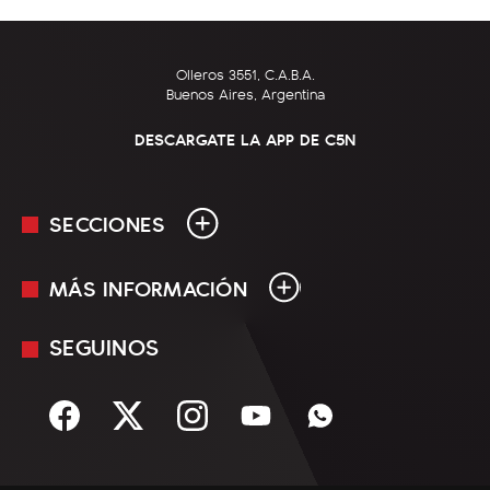
Olleros 3551, C.A.B.A.
Buenos Aires, Argentina
DESCARGATE LA APP DE C5N
SECCIONES
MÁS INFORMACIÓN
En Vivo
Minuto Uno
SEGUINOS
Mediakit
Política
Términos y condiciones
Sociedad
Rss
Economía
Enfoque