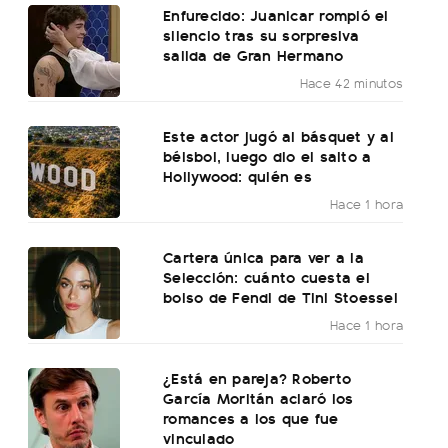
Enfurecido: Juanicar rompió el
silencio tras su sorpresiva
salida de Gran Hermano
Hace 42 minutos
Este actor jugó al básquet y al
béisbol, luego dio el salto a
Hollywood: quién es
Hace 1 hora
Cartera única para ver a la
Selección: cuánto cuesta el
bolso de Fendi de Tini Stoessel
Hace 1 hora
¿Está en pareja? Roberto
García Moritán aclaró los
romances a los que fue
vinculado