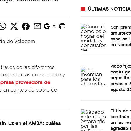
ÚLTIMAS NOTICIA
Con prem
arquitect
casa de 
en Norde
Plazo fij
través de las diferentes
podés ga
 elijan la más conveniente y
depositas
empresa proveedora de
pesos a 
agosto 2
o en puntos de cobro de
El fin de
continúa 
en las m
sin luz en el AMBA: cuáles
agradable