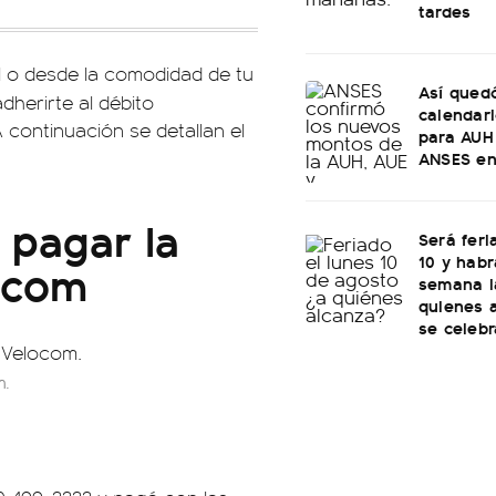
tardes
 o desde la comodidad de tu
Así quedó
dherirte al débito
calendar
 continuación se detallan el
para AUH
ANSES en
 pagar la
Será feri
10 y habr
locom
semana l
quienes 
se celebr
m.