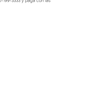
0-199-3333 y pagá con las