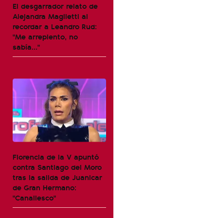
El desgarrador relato de
Alejandra Maglietti al
recordar a Leandro Rud:
"Me arrepiento, no
sabía..."
Florencia de la V apuntó
contra Santiago del Moro
tras la salida de Juanicar
de Gran Hermano:
"Canallesco"