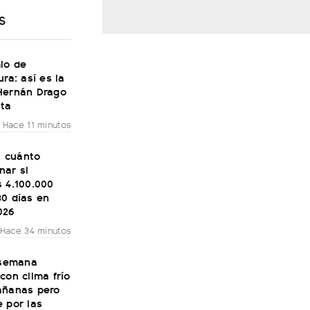
S
io de
ura: así es la
Hernán Drago
lta
Hace 11 minutos
o: cuánto
nar si
 4.100.000
30 días en
026
Hace 34 minutos
 semana
con clima frío
añanas pero
 por las