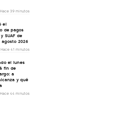
Hace 39 minutos
 el
io de pagos
 y SUAF de
 agosto 2026
Hace 41 minutos
ado el lunes
á fin de
argo: a
alcanza y qué
a
Hace 44 minutos