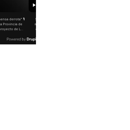
00:29
ge García Cuerva juntó a
Rosalía salió a saludar a los fanáticos en
s en Liniers El arzobispo
plena Avenida Juan B. Justo Fue luego de su
estacó la fortaleza de la
último show en el Movistar Arena. La
rinos que acampó bajo el
cantante española bajó del auto que la
 bajas temperaturas de los
trasladaba y varios fanáticos, al darse cuenta
 dificultades que pudieron
que era ella, corrieron a saludarla. 🎥
 la fe". @bernardomagnago
rosalia.arg