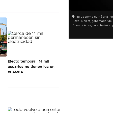
01:05
01:29
🗣️ "El Gobierno sufrió una inmensa derrota" 🎙️
San Cayetano: Jor
Axel Kicillof, gobernador de la Provincia de
miles de peregrino
Buenos Aires, caracterizó el proyecto de Ley
de Buenos Aires d
de Inviolabilidad de la Propiedad Privada
multitud de pereg
como "una lista sábana con temas nefastos"
agua y soportó las
y destacó "la movilización popular". 📌 La
últimos días: "Son
declaración fue desde el santuario de San
ser superadas por
Cayetano, donde también advirtió que "la
sociedad no solo sufre porque no llega sino
que también está endeudada".
Efecto temporal: 14 mil
usuarios no tienen luz en
el AMBA