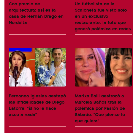
Con premio de
Un futbolista de la
arquitectura: así es la
Scaloneta fue visto solo
casa de Hernán Drago en
en un exclusivo
Nordelta
restaurante: la foto que
generó polémica en redes
Fernanda Iglesias destapó
Marixa Balli destrozó a
las infidelidades de Diego
Marcela Baños tras la
Latorre: "Él no le hace
polémica por Pasión de
asco a nada"
Sábado: "Que piense lo
que quiera"