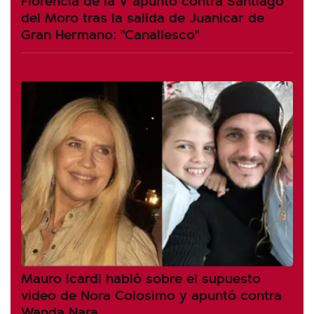
del Moro tras la salida de Juanicar de
Gran Hermano: "Canallesco"
Mauro Icardi habló sobre el supuesto
video de Nora Colosimo y apuntó contra
Wanda Nara