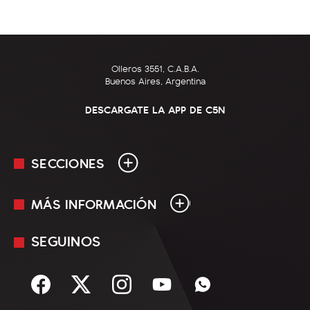
Olleros 3551, C.A.B.A.
Buenos Aires, Argentina
DESCARGATE LA APP DE C5N
SECCIONES
MÁS INFORMACIÓN
En Vivo
Minuto Uno
SEGUINOS
Mediakit
Política
Términos y condiciones
Sociedad
Rss
Economía