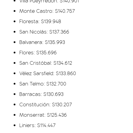
Villa Pueyrredón: $140.901
Monte Castro: $140.757
Floresta: $139.948
San Nicolás: $137.366
Balvanera: $135.993
Flores: $135.696
San Cristóbal: $134.612
Vélez Sarsfield: $133.860
San Telmo: $132.700
Barracas: $130.693
Constitución: $130.207
Monserrat: $125.436
Liniers: $114.447