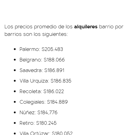
alquileres
Los precios promedio de los
barrio por
barrios son los siguientes:
Palermo: $205.483
Belgrano: $188.066
Saavedra: $186.891
Villa Urquiza: $186.835
Recoleta: $186.022
Colegiales: $184.889
Núñez: $184,776
Retiro: $180.245
Villa Ortúzar: $180.052