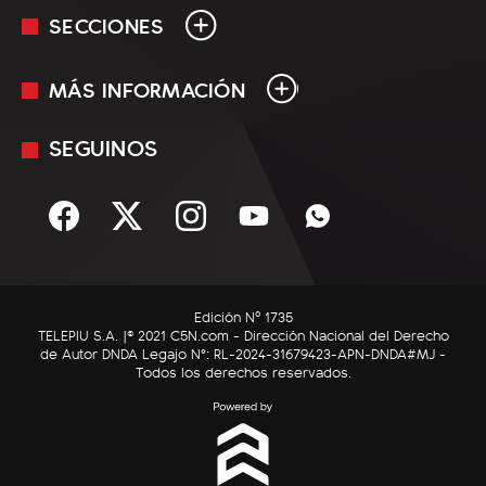
SECCIONES
MÁS INFORMACIÓN
En Vivo
Minuto Uno
SEGUINOS
Mediakit
Política
Términos y condiciones
Sociedad
Rss
Economía
Enfoque
Edición Nº 1735
C5N Autos
TELEPIU S.A. |© 2021 C5N.com - Dirección Nacional del Derecho
de Autor DNDA Legajo N°: RL-2024-31679423-APN-DNDA#MJ -
RatingCero
Todos los derechos reservados.
Deportes
Lifestyle
Astrología