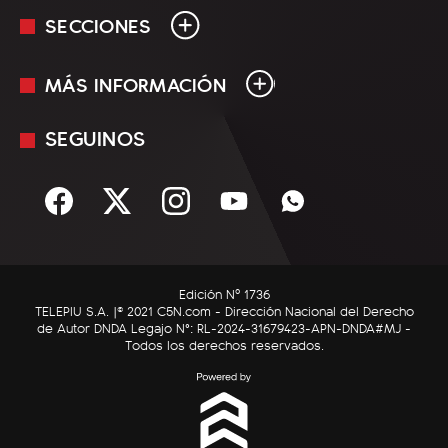
SECCIONES
MÁS INFORMACIÓN
En Vivo
Minuto Uno
SEGUINOS
Mediakit
Política
Términos y condiciones
Sociedad
Rss
Economía
Enfoque
Edición Nº 1736
C5N Autos
TELEPIU S.A. |© 2021 C5N.com - Dirección Nacional del Derecho
de Autor DNDA Legajo N°: RL-2024-31679423-APN-DNDA#MJ -
RatingCero
Todos los derechos reservados.
Deportes
Lifestyle
Astrología