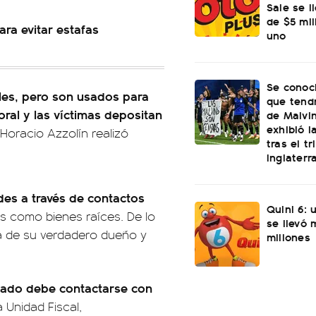
Sale se l
de $5 mi
para evitar estafas
uno
Se conoci
ales, pero son usados para
que tend
ral y las víctimas depositan
de Malvi
exhibió l
l Horacio Azzolín realizó
tras el t
Inglaterr
des a través de contactos
Quini 6: 
s como bienes raíces. De lo
se llevó
a de su verdadero dueño y
millones
afado debe contactarse con
 Unidad Fiscal,