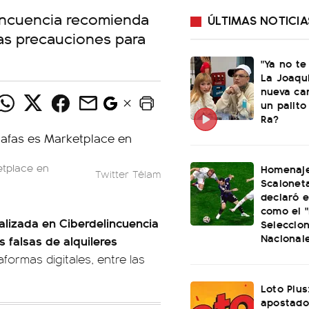
lincuencia recomienda
ÚLTIMAS NOTICIA
as precauciones para
"Ya no te
La Joaqu
nueva ca
un palito
Ra?
etplace en
Homenaje
Twitter Télam
Scaloneta
declaró el
como el "
alizada en Ciberdelincuencia
Seleccio
Nacional
 falsas de alquileres
aformas digitales, entre las
Loto Plus
apostado