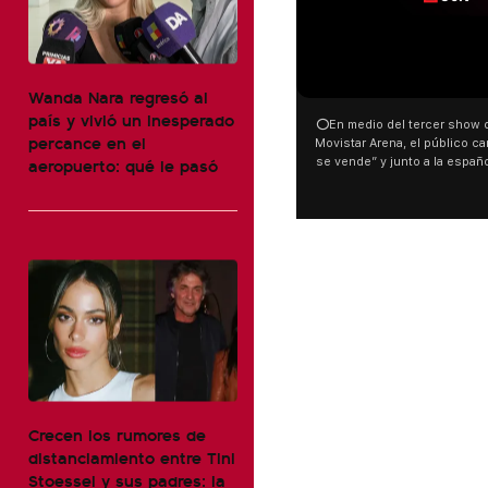
00:00
Wanda Nara regresó al
país y vivió un inesperado
⭕En medio del tercer show d
percance en el
Movistar Arena, el público can
aeropuerto: qué le pasó
se vende” y junto a la españ
ocurrió a dos días de la votac
Tierras.
Crecen los rumores de
distanciamiento entre Tini
Stoessel y sus padres: la