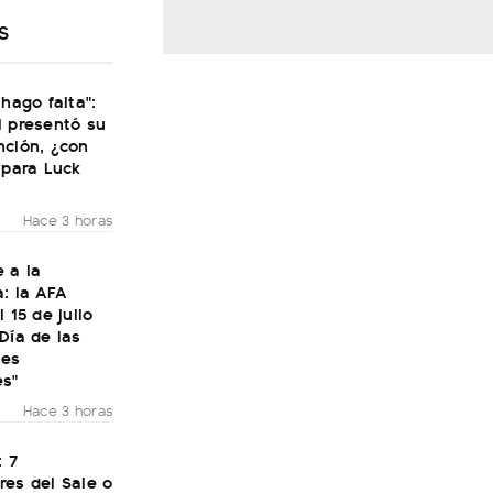
S
 hago falta":
i presentó su
nción, ¿con
 para Luck
Hace 3 horas
 a la
: la AFA
 15 de julio
Día de las
nes
es"
Hace 3 horas
: 7
res del Sale o