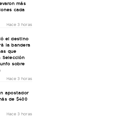
levaron más
llones cada
Hace 3 horas
ó el destino
rá la bandera
nas que
a Selección
riunfo sobre
a
Hace 3 horas
un apostador
 más de $400
Hace 3 horas