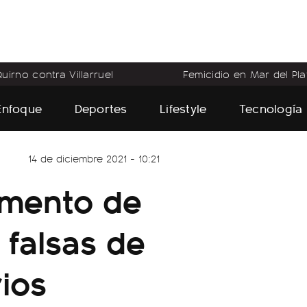
uirno contra Villarruel
Femicidio en Mar del Pla
Enfoque
Deportes
Lifestyle
Tecnología
14 de diciembre 2021 - 10:21
umento de
 falsas de
ios