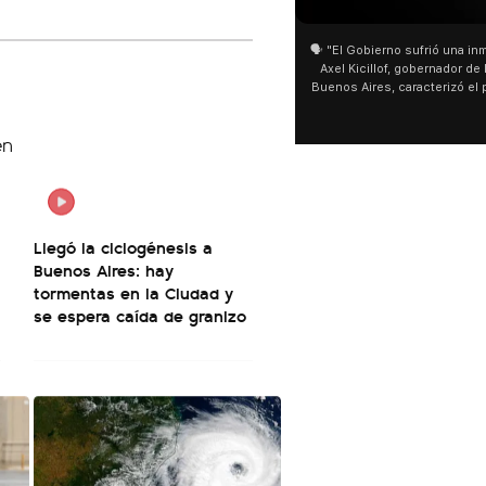
🗣️ "El Gobierno sufrió una inmensa derrota" 🎙️
San Cayetano: Jorge García Cu
Axel Kicillof, gobernador de la Provincia de
miles de peregrinos en Liniers
Buenos Aires, caracterizó el proyecto de Ley
de Buenos Aires destacó la fo
de Inviolabilidad de la Propiedad Privada
multitud de peregrinos que ac
como "una lista sábana con temas nefastos"
agua y soportó las bajas tempe
y destacó "la movilización popular". 📌 La
últimos días: "Son dificultade
declaración fue desde el santuario de San
ser superadas por la fe". @be
Cayetano, donde también advirtió que "la
sociedad no solo sufre porque no llega sino
que también está endeudada".
Llegó la ciclogénesis a
Buenos Aires: hay
tormentas en la Ciudad y
se espera caída de granizo