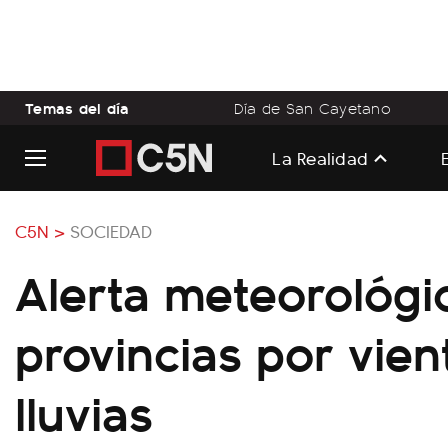
Temas del día
Día de San Cayetano
La Realidad
C5N >
SOCIEDAD
Alerta meteorológi
provincias por vie
lluvias