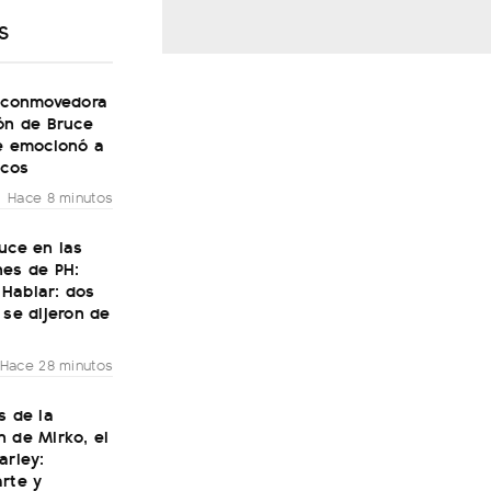
S
a conmovedora
ón de Bruce
ue emocionó a
icos
Hace 8 minutos
uce en las
nes de PH:
Hablar: dos
 se dijeron de
Hace 28 minutos
s de la
 de Mirko, el
arley:
rte y