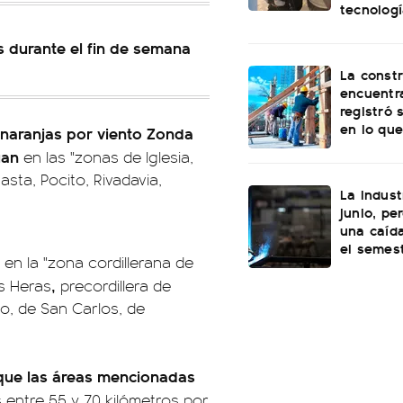
tecnolog
s durante el fin de semana
La const
encuentra
registró 
en lo que
 naranjas por viento Zonda
uan
en las "zonas de Iglesia,
asta, Pocito, Rivadavia,
La indust
junio, pe
una caída
el semes
en la "zona cordillerana de
,
s Heras
precordillera de
yo, de San Carlos, de
a que las áreas mencionadas
 entre 55 y 70 kilómetros por