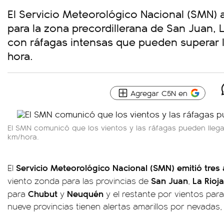
El Servicio Meteorológico Nacional (SMN) ad
para la zona precordillerana de San Juan, 
con ráfagas intensas que pueden superar l
hora.
Agregar C5N en
El SMN comunicó que los vientos y las ráfagas pueden llega
km/hora.
Servicio Meteorológico Nacional (SMN) emitió tres 
El
San Juan
La Rioj
viento zonda para las provincias de
,
Chubut
Neuquén
para
y
y el restante por vientos par
nueve provincias tienen alertas amarillos por nevadas, v