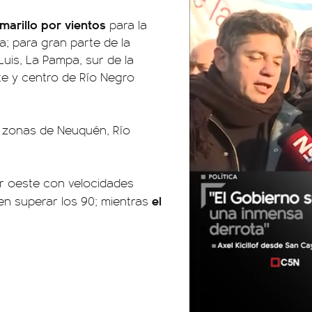
amarillo por vientos
para la
a; para gran parte de la
uis, La Pampa, sur de la
te y centro de Río Negro
 zonas de Neuquén, Río
or oeste con velocidades
el
en superar los 90; mientras
01:05
01:29