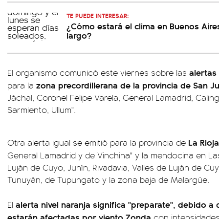
TE PUEDE INTERESAR:
¿Cómo estará el clima en Buenos Aire
largo?
alertas
El organismo comunicó este viernes sobre las
zona precordillerana de la provincia de San J
para la
Jáchal, Coronel Felipe Varela, General Lamadrid, Caling
Sarmiento, Ullum".
La Rioja
Otra alerta igual se emitió para la provincia de
General Lamadrid y de Vinchina" y la mendocina en La
Luján de Cuyo, Junín, Rivadavia, Valles de Luján de Cu
Tunuyán, de Tupungato y la zona baja de Malargüe.
alerta nivel naranja significa "preparate", debido 
El
estarán afectadas por viento Zonda
con intensidades