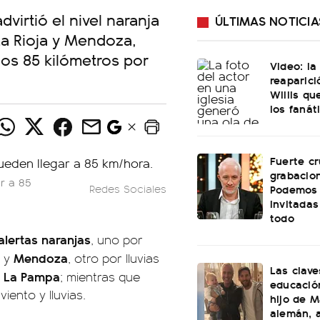
virtió el nivel naranja
ÚLTIMAS NOTICIA
La Rioja y Mendoza,
os 85 kilómetros por
Video: l
reaparici
Willis q
los fanát
Fuerte cr
grabacio
r a 85
Podemos 
Redes Sociales
invitadas
todo
alertas naranjas
, uno por
a
Mendoza
y
, otro por lluvias
Las clave
La Pampa
a
; mientras que
educación
iento y lluvias.
hijo de M
alemán, a