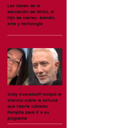
Las claves de la
educación de Mirko, el
hijo de Marley: alemán,
arte y tecnología
Andy Kusnetzoff rompió el
silencio sobre la fortuna
que habría cobrado
Pampita para ir a su
programa