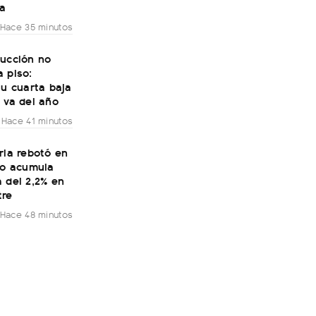
ía
Hace 35 minutos
rucción no
 piso:
su cuarta baja
 va del año
Hace 41 minutos
ria rebotó en
ro acumula
 del 2,2% en
tre
Hace 48 minutos