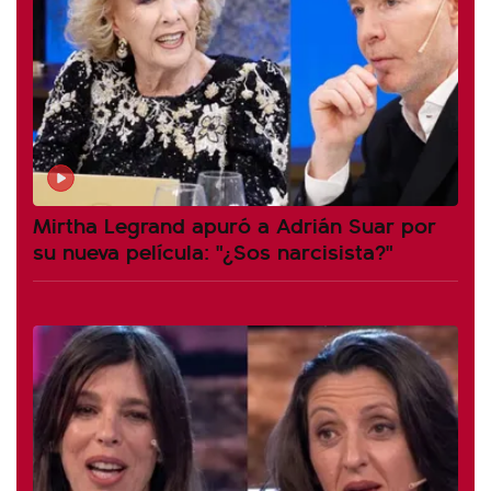
Mirtha Legrand apuró a Adrián Suar por
su nueva película: "¿Sos narcisista?"