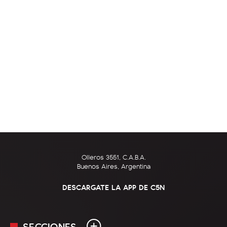
Olleros 3551, C.A.B.A.
Buenos Aires, Argentina
DESCARGATE LA APP DE C5N
SECCIONES