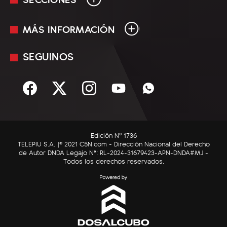
MÁS INFORMACIÓN
En Vivo
Minuto Uno
SEGUINOS
Mediakit
Política
Términos y condiciones
Sociedad
Rss
Economía
Enfoque
Edición Nº 1736
C5N Autos
TELEPIU S.A. |© 2021 C5N.com - Dirección Nacional del Derecho
de Autor DNDA Legajo N°: RL-2024-31679423-APN-DNDA#MJ -
RatingCero
Todos los derechos reservados.
Deportes
Lifestyle
Astrología