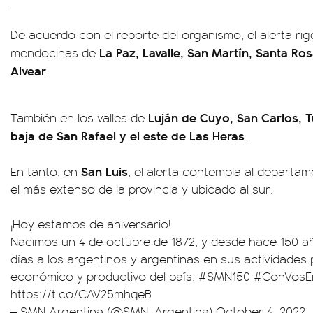
De acuerdo con el reporte del organismo, el alerta rig
La Paz, Lavalle, San Martín, Santa Ros
mendocinas de
Alvear
.
Luján de Cuyo, San Carlos, 
También en los valles de
baja de San Rafael y el este de Las Heras
.
San Luis
En tanto, en
, el alerta contempla al departa
el más extenso de la provincia y ubicado al sur.
¡Hoy estamos de aniversario!
Nacimos un 4 de octubre de 1872, y desde hace 150 
días a los argentinos y argentinas en sus actividades 
económico y productivo del país.
#SMN150
#ConVosE
https://t.co/CAV25mhqeB
— SMN Argentina (@SMN_Argentina)
October 4, 2022