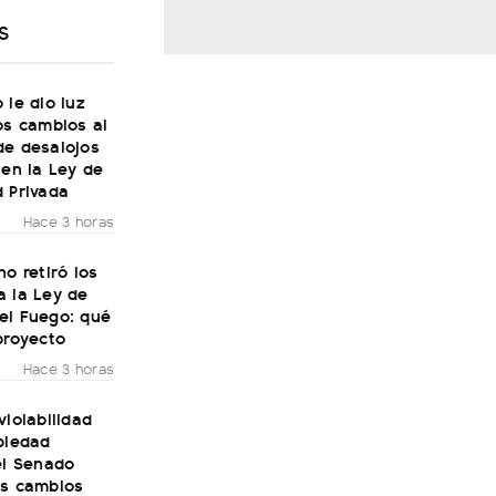
S
 le dio luz
os cambios al
de desalojos
 en la Ley de
 Privada
Hace 3 horas
no retiró los
a la Ley de
el Fuego: qué
proyecto
Hace 3 horas
violabilidad
piedad
el Senado
os cambios