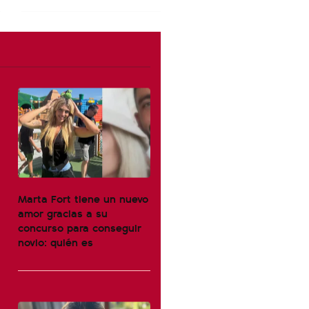
Marta Fort tiene un nuevo
amor gracias a su
concurso para conseguir
novio: quién es