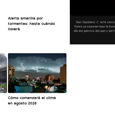
00:00
Alerta amarilla por
tormentas: hasta cuándo
San Cayetano 📿: la fe venció al agua y los
fieles ya esperan bajo la lluvia ➡️ A horas del
lloverá
día del patrono del pan y del trabajo, miles de
personas acampan en Liniers para agradecer
y pedir. 🎙️ @bernardomagnago
Cómo comenzará el clima
en agosto 2026