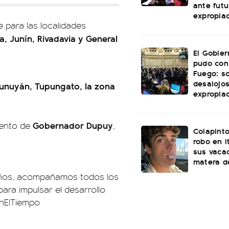
ante futu
expropia
e para las localidades
a, Junín, Rivadavia y General
El Gobie
pudo con
Fuego: s
desalojos
Tunuyán, Tupungato, la zona
expropia
Gobernador Dupuy
mento de
,
Colapinto
robo en I
sus vacac
matera d
años, acompañamos todos los
para impulsar el desarrollo
nElTiempo