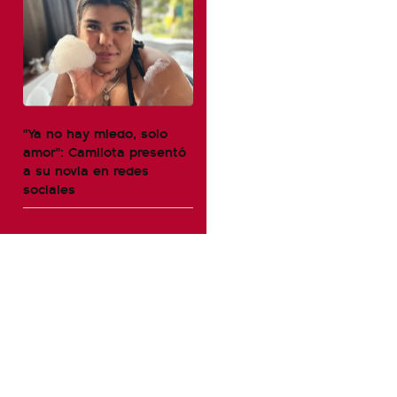
"Ya no hay miedo, solo
amor": Camilota presentó
a su novia en redes
sociales