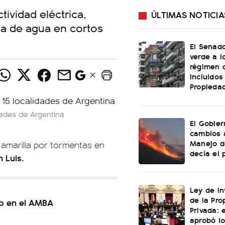
tividad eléctrica,
ÚLTIMAS NOTICIA
da de agua en cortos
El Senado
verde a l
régimen 
incluidos
Propiedad
dades de Argentina
El Gobier
cambios 
Manejo d
 amarilla por tormentas en
decía el 
 Luis.
Ley de In
de la Pro
io en el AMBA
Privada: 
aprobó l