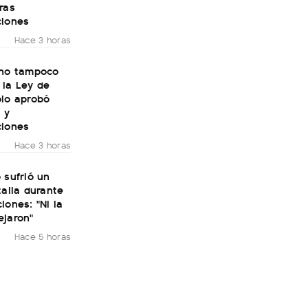
ras
ciones
Hace 3 horas
rno tampoco
 la Ley de
olo aprobó
 y
ciones
Hace 3 horas
 sufrió un
talia durante
iones: "Ni la
ejaron"
Hace 5 horas