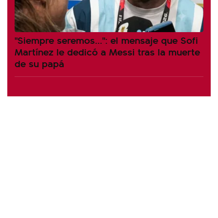
"Siempre seremos...": el mensaje que Sofi
Martínez le dedicó a Messi tras la muerte
de su papá