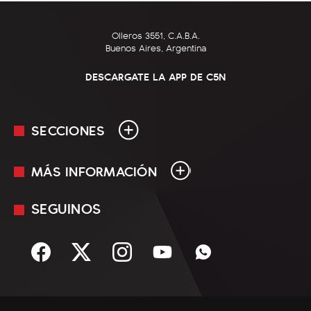
Olleros 3551, C.A.B.A.
Buenos Aires, Argentina
DESCARGATE LA APP DE C5N
SECCIONES
MÁS INFORMACIÓN
En Vivo
Minuto Uno
SEGUINOS
Mediakit
Política
Términos y condiciones
Sociedad
Rss
Economía
Enfoque