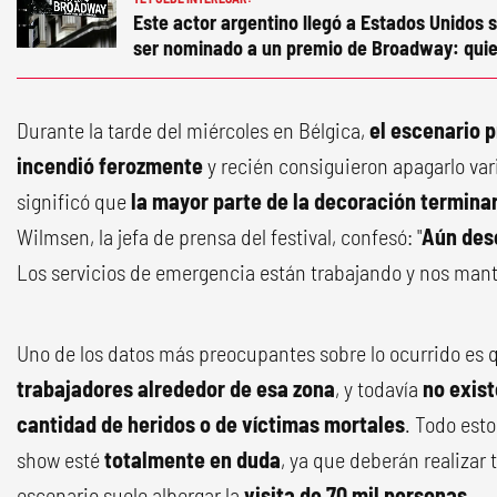
Este actor argentino llegó a Estados Unidos s
ser nominado a un premio de Broadway: quie
Durante la tarde del miércoles en Bélgica,
el escenario p
incendió ferozmente
y recién consiguieron apagarlo var
significó que
la mayor parte de la decoración termina
Wilmsen, la jefa de prensa del festival, confesó: "
Aún des
Los servicios de emergencia están trabajando y nos man
Uno de los datos más preocupantes sobre lo ocurrido es
trabajadores alrededor de esa zona
, y todavía
no exist
cantidad de heridos o de víctimas mortales
. Todo esto
show esté
totalmente en duda
, ya que deberán realizar t
escenario suele albergar la
visita de 70 mil personas
.