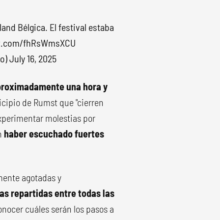
nd Bélgica. El festival estaba
ter.com/fhRsWmsXCU
to)
July 16, 2025
aproximadamente una hora y
nicipio de Rumst que "cierren
experimentar molestias por
on
haber escuchado fuertes
mente agotadas y
nas repartidas entre todas las
onocer cuáles serán los pasos a