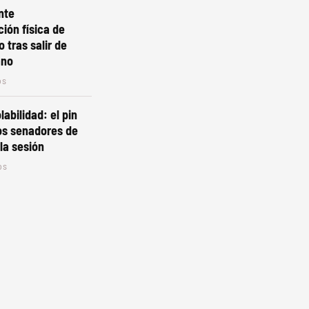
nte
ión física de
 tras salir de
ano
os
labilidad: el pin
os senadores de
la sesión
os