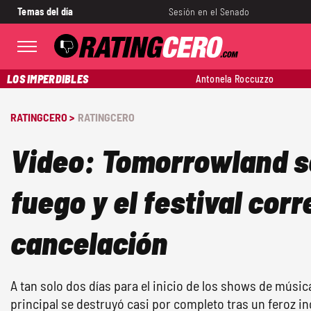
Temas del día
Sesión en el Senado
LOS IMPERDIBLES
Antonela Roccuzzo
RATINGCERO >
RATINGCERO
Video: Tomorrowland s
fuego y el festival corr
cancelación
A tan solo dos días para el inicio de los shows de músic
principal se destruyó casi por completo tras un feroz i