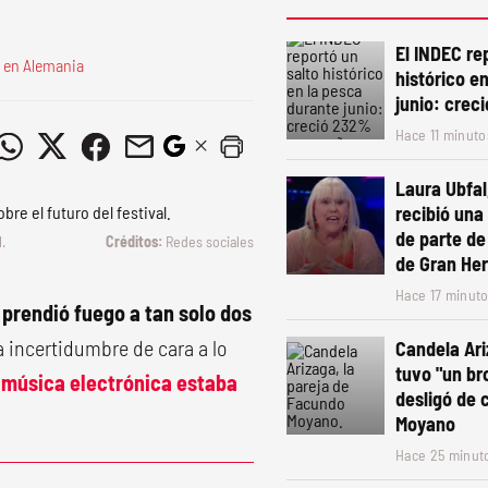
El INDEC re
ei en Alemania
histórico e
junio: crec
Hace 11 minuto
Laura Ubfal
recibió un
de parte de
.
Redes sociales
de Gran He
Hace 17 minut
 prendió fuego a tan solo dos
incertidumbre de cara a lo
Candela Ar
tuvo "un br
a música electrónica estaba
desligó de 
Moyano
Hace 25 minut