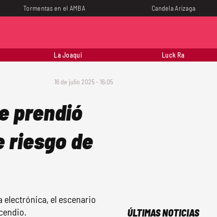
Tormentas en el AMBA
Candela Arizaga
La Joaqui
Luck Ra
16 de julio 2025 - 16:05
e prendió
e riesgo de
a electrónica, el escenario
ncendio.
ÚLTIMAS NOTICIAS