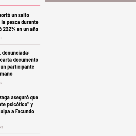
portó un salto
n la pesca durante
ió 232% en un año
s
, denunciada:
a carta documento
 un participante
rmano
os
izaga aseguró que
ote psicótico" y
culpa a Facundo
os