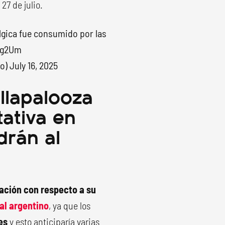
 27 de julio.
lgica fue consumido por las
sg2Um
to)
July 16, 2025
ollapalooza
tativa en
drán al
ración con respecto a su
val argentino
, ya que los
es
y esto anticiparía varias