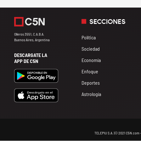
SECCIONES
Olleros 3551, C.A.B.A.
Política
Buenos Aires, Argentina
Sociedad
DESCARGATE LA
Economía
APP DE C5N
Enfoque
Deportes
Astrología
TELEPIU S.A. |© 2021 C5N.com 