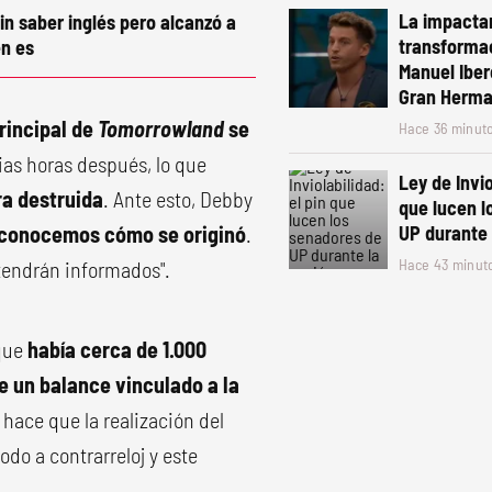
La impacta
in saber inglés pero alcanzó a
transformac
n es
Manuel Ibero
Gran Herm
rincipal de
Tomorrowland
se
Hace 36 minut
ias horas después, lo que
Ley de Invio
ra destruida
. Ante esto, Debby
que lucen l
conocemos cómo se originó
.
UP durante 
Hace 43 minut
tendrán informados".
 que
había cerca de 1.000
e un balance vinculado a la
 hace que la realización del
odo a contrarreloj y este