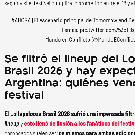
seguir y si el festival cumplirá lo prometido entre el 18 y el
#AHORA
| El escenario principal de Tomorrowland Bé
llamas.
pic.twitter.com/53cT8
— Mundo en Conflicto (@MundoEConflic
Se filtró el lineup del L
Brasil 2026 y hay expec
Argentina: quiénes ven
festival
El Lollapalooza Brasil 2026 sufrió una impensada filt
lineup
y
esto llenó de ilusión a los fanáticos del festi
convocados suelen ser
los mismos para ambas edicion