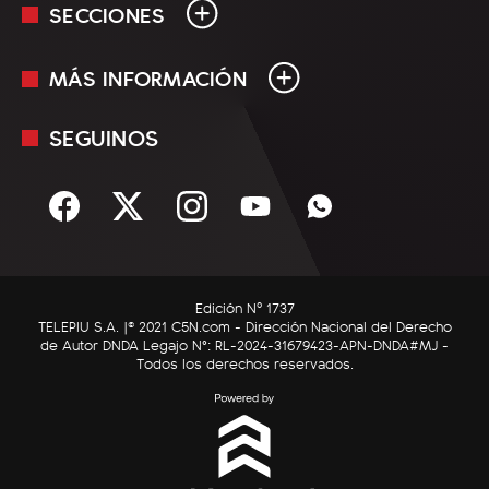
SECCIONES
MÁS INFORMACIÓN
En Vivo
Minuto Uno
SEGUINOS
Mediakit
Política
Términos y condiciones
Sociedad
Rss
Economía
Enfoque
Edición Nº 1737
C5N Autos
TELEPIU S.A. |© 2021 C5N.com - Dirección Nacional del Derecho
de Autor DNDA Legajo N°: RL-2024-31679423-APN-DNDA#MJ -
RatingCero
Todos los derechos reservados.
Deportes
Lifestyle
Astrología